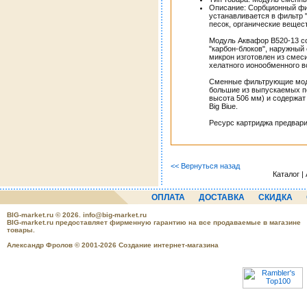
Описание: Сорбционный ф
устанавливается в фильтр "
песок, органические вещес
Модуль Аквафор В520-13 со
"карбон-блоков", наружный
микрон изготовлен из смеси
хелатного ионообменного в
Сменные фильтрующие моду
большие из выпускаемых по
высота 506 мм) и содержат
Big Biue.
Ресурс картриджа предвари
<< Вернуться назад
Каталог 
ОПЛАТА
ДОСТАВКА
СКИДКА
BIG-market.ru
© 2026.
info@big-market.ru
BIG-market.ru предоставляет фирменную гарантию на все продаваемые в магазине
товары.
Александр Фролов © 2001-2026 Создание интернет-магазина