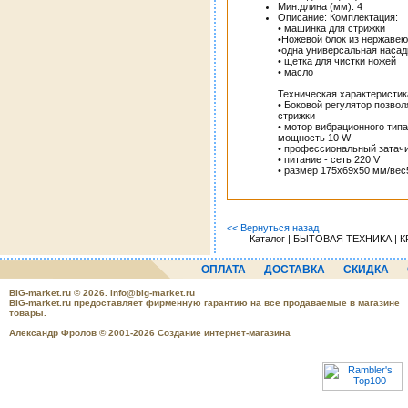
Мин.длина (мм): 4
Описание: Комплектация:
• машинка для стрижки
•Ножевой блок из нержаве
•одна универсальная насадк
• щетка для чистки ножей
• масло
Техническая характеристик
• Боковой регулятор позвол
стрижки
• мотор вибрационного типа
мощность 10 W
• профессиональный затач
• питание - сеть 220 V
• размер 175х69х50 мм/вес
<< Вернуться назад
Каталог | БЫТОВАЯ ТЕХНИКА | К
ОПЛАТА
ДОСТАВКА
СКИДКА
BIG-market.ru
© 2026.
info@big-market.ru
BIG-market.ru предоставляет фирменную гарантию на все продаваемые в магазине
товары.
Александр Фролов © 2001-2026 Создание интернет-магазина